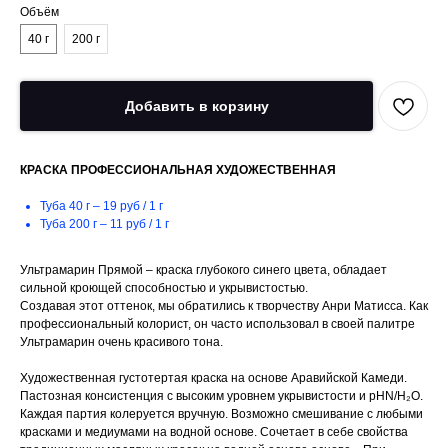
О‎бъём
40 г
200 г
Добавить в корзину
КРАСКА ПРОФЕССИОНАЛЬНАЯ ХУДОЖЕСТВЕННАЯ
Туба 40 г – 19 руб / 1 г
Туба 200 г – 11 руб / 1 г
Ультрамарин Прямой – краска глубокого синего цвета, обладает
сильной кроющей способностью и укрывистостью.
Создавая этот оттенок, мы обратились к творчеству Анри Матисса. Как
профессиональный колорист, он часто использовал в своей палитре
Ультрамарин очень красивого тона.
Художественная густотертая краска на основе Аравийской Камеди.
Пастозная консистенция с высоким уровнем укрывистости и pHN/H₂O.
Каждая партия колеруется вручную. Возможно смешивание с любыми
красками и медиумами на водной основе. Сочетает в себе свойства