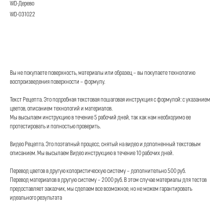
WD-Дерево
WD-031022
Купить рецепт
Вы не покупаете поверхность, материалы или образец – вы покупаете технологию
воспроизведения поверхности – формулу.
Текст Рецепта. Это подробная текстовая пошаговая инструкция с формулой: с указанием
цветов, описанием технологий и материалов.
Мы высылаем инструкцию в течение 5 рабочий дней, так как нам необходимо ее
протестировать и полностью проверить.
Видео Рецепта. Это поэтапный процесс, снятый на видео и дополненный текстовым
описанием. Мы высылаем Видео инструкцию в течение 10 рабочих дней.
Перевод цветов в другую колористическую систему – дополнительно 500 руб.
Перевод материалов в другую систему – 2000 руб. В этом случае материалы для тестов
предоставляет заказчик, мы сделаем все возможное, но не можем гарантировать
идеального результата