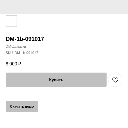
DM-1b-091017
DM-Дамаски
SKU:
DM-1b-091017
8 000
₽
Купить
Скачать демо