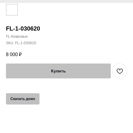
FL-1-030620
FL-Ковровые
SKU:
FL-1-030620
8 000
₽
Купить
Скачать демо